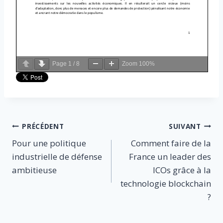
Page
1
/
8
Zoom
100%
Navigation
PRÉCÉDENT
SUIVANT
Pour une politique
Comment faire de la
de
industrielle de défense
France un leader des
l’article
ambitieuse
ICOs grâce à la
technologie blockchain
?