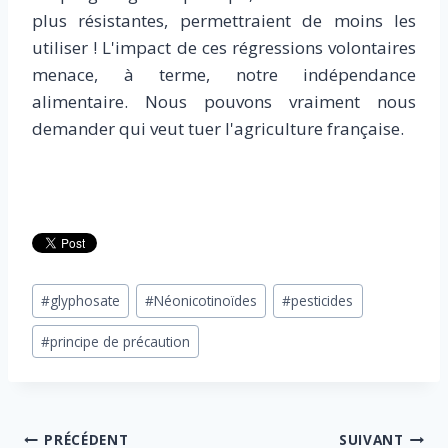
plus résistantes, permettraient de moins les
utiliser ! L'impact de ces régressions volontaires
menace, à terme, notre indépendance
alimentaire. Nous pouvons vraiment nous
demander qui veut tuer l'agriculture française.
Étiquettes
#
glyphosate
#
Néonicotinoïdes
#
pesticides
de
#
principe de précaution
la
publication :
Navigation
PRÉCÉDENT
SUIVANT