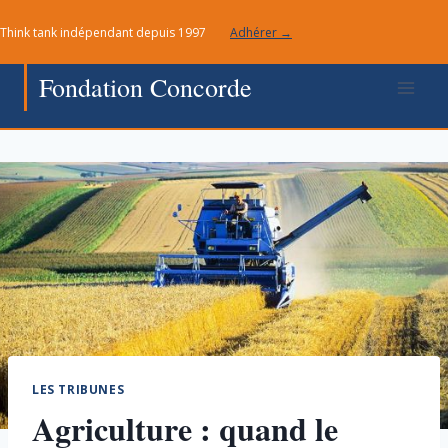
Aller
Think tank indépendant depuis 1997
Adhérer →
au
contenu
Fondation Concorde
LES TRIBUNES
Agriculture : quand le