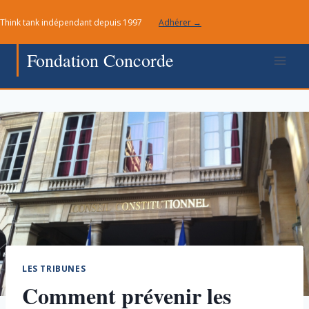
Aller
Think tank indépendant depuis 1997
Adhérer →
au
contenu
Fondation Concorde
LES TRIBUNES
Comment prévenir les