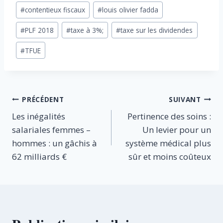
Étiquettes
#
contentieux fiscaux
#
louis olivier fadda
de
#
PLF 2018
#
taxe à 3%;
#
taxe sur les dividendes
la
publication :
#
TFUE
Navigation
PRÉCÉDENT
SUIVANT
Les inégalités
Pertinence des soins :
de
salariales femmes –
Un levier pour un
l’article
hommes : un gâchis à
système médical plus
62 milliards €
sûr et moins coûteux