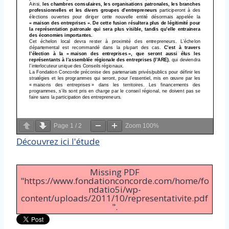
Page
1
/
2
Zoom
100%
Découvrez ici l'étude
Missing PDF
"https://www.fondationconcorde.com/home/fo
ndatio5i/wp-
content/uploads/2011/10/representativite.pdf
".