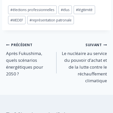
Étiquettes
#
élections professionnelles
#
élus
#
légitimité
de
#
MEDEF
#
représentation patronale
la
publication :
Navigation
PRÉCÉDENT
SUIVANT
Après Fukushima,
Le nucléaire au service
de
quels scénarios
du pouvoir d’achat et
l’article
énergétiques pour
de la lutte contre le
2050 ?
réchauffement
climatique