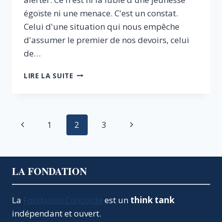
égoïste ni une menace. C'est un constat.
Celui d'une situation qui nous empêche
d'assumer le premier de nos devoirs, celui
de…
NOUS
LIRE LA SUITE
NE
PAIERONS
PAS
VOS
Navigation
Page
Page
1
2
3
DETTES
de
précédente
suivante
page
LA FONDATION
La
Fondation Concorde
est un
think tank
indépendant et ouvert.