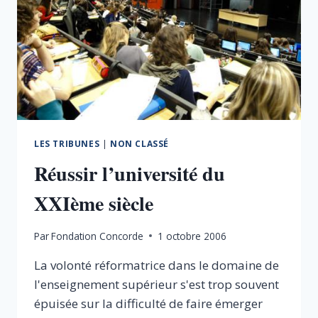
L’ÉQUILIBRE
BUDGÉTAIRE
DOIT
ÊTRE
ACCOMPAGNÉ
D’UN
CHOC
DE
COMPÉTITIVITÉ
EN
LES TRIBUNES
|
NON CLASSÉ
FAVEUR
Réussir l’université du
DE
NOTRE
XXIème siècle
INDUSTRIE
Par
Fondation Concorde
1 octobre 2006
La volonté réformatrice dans le domaine de
l'enseignement supérieur s'est trop souvent
épuisée sur la difficulté de faire émerger