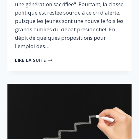
une génération sacrifiée". Pourtant, la classe
politique est restée sourde à ce cri d'alerte,
puisque les jeunes sont une nouvelle fois les
grands oubliés du débat présidentiel. En
dépit de quelques propositions pour
l'emploi des…
LA
LIRE LA SUITE
JEUNESSE
FRANÇAISE
A-
T-
ELLE
ENCORE
UN
AVENIR
?