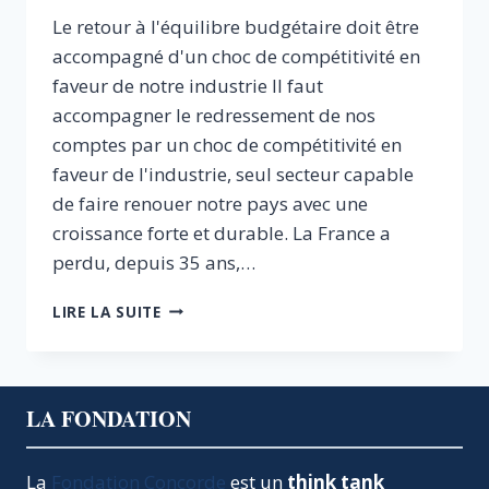
Le retour à l'équilibre budgétaire doit être
accompagné d'un choc de compétitivité en
faveur de notre industrie Il faut
accompagner le redressement de nos
comptes par un choc de compétitivité en
faveur de l'industrie, seul secteur capable
de faire renouer notre pays avec une
croissance forte et durable. La France a
perdu, depuis 35 ans,…
PRÉPARER
LIRE LA SUITE
L’AVENIR
DES
JEUNES
GÉNÉRATIONS
LA FONDATION
:
LE
RETOUR
La
Fondation Concorde
est un
think tank