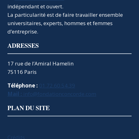
À
indépendant et ouvert.
L’ÉQUILIBRE
BUDGÉTAIRE
La particularité est de faire travailler ensemble
DOIT
universitaires, experts, hommes et femmes
ÊTRE
d’entreprise.
ACCOMPAGNÉ
D’UN
ADRESSES
CHOC
DE
COMPÉTITIVITÉ
17 rue de l’Amiral Hamelin
EN
75116 Paris
FAVEUR
DE
Téléphone :
01.72.60.54.39
NOTRE
INDUSTRIE
Mail :
info@fondationconcorde.com
PLAN DU SITE
Crédits