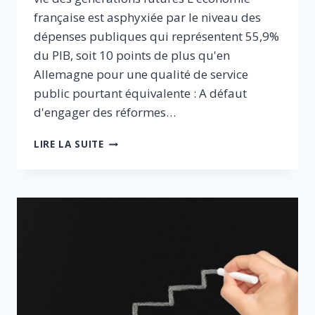
française est asphyxiée par le niveau des
dépenses publiques qui représentent 55,9%
du PIB, soit 10 points de plus qu'en
Allemagne pour une qualité de service
public pourtant équivalente : A défaut
d'engager des réformes…
LA
LIRE LA SUITE
RELANCE
DE
L’ÉCONOMIE
ET
LA
CRÉATION
D’EMPLOI
SONT
LIÉES
À
LA