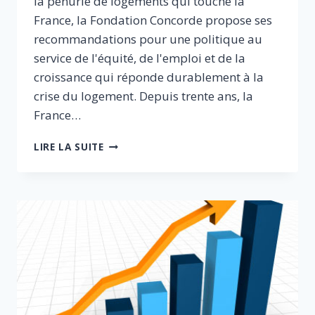
la pénurie de logements qui touche la
France, la Fondation Concorde propose ses
recommandations pour une politique au
service de l'équité, de l'emploi et de la
croissance qui réponde durablement à la
crise du logement. Depuis trente ans, la
France…
RÉPONDRE
LIRE LA SUITE
À
LA
CRISE
DU
LOGEMENT
:
POUR
UNE
POLITIQUE
AU
SERVICE