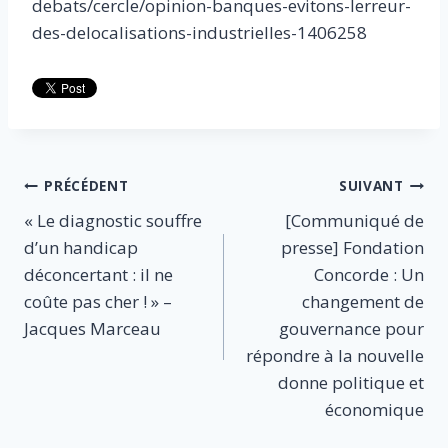
debats/cercle/opinion-banques-evitons-lerreur-
des-delocalisations-industrielles-1406258
Navigation
PRÉCÉDENT
SUIVANT
« Le diagnostic souffre
[Communiqué de
de
d’un handicap
presse] Fondation
l’article
déconcertant : il ne
Concorde : Un
coûte pas cher ! » –
changement de
Jacques Marceau
gouvernance pour
répondre à la nouvelle
donne politique et
économique