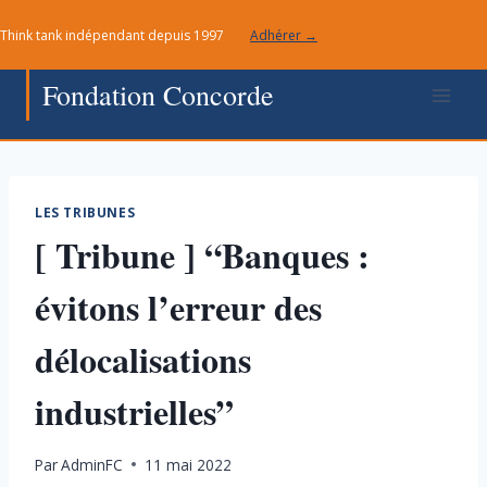
Aller
Think tank indépendant depuis 1997
Adhérer →
au
contenu
Fondation Concorde
LES TRIBUNES
[ Tribune ] “Banques :
évitons l’erreur des
délocalisations
industrielles”
Par
AdminFC
11 mai 2022