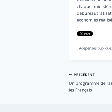
chaque ministère
débureaucratisat
économies réalisée
Étiquettes
#
dépenses publique
de
la
publication :
Navigation
PRÉCÉDENT
Un programme de ra
de
les Français
l’article