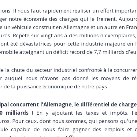
tions. Il nous faut rapidement réaliser un effort importa
r notre économie des charges qui la freinent. Aujourd'
re un véhicule construit en Allemagne et un autre en Fran
ros. Répété sur vingt ans à des millions d'exemplaires,
l ont été dévastatrices pour cette industrie majeure en 
obile atteignant un déficit record de 7,7 milliards d'eu
de la chute du secteur industriel confronté à la concurr
r auquel nous n'avons pas donné les moyens de rési
r de la puissance économique de notre pays.
ipal concurrent l'Allemagne, le différentiel de charge
0 milliards
! En y ajoutant les taxes et impôts, l'é
uros. Pour ceux, dont nous sommes, qui pensons qu'une 
seule capable de nous faire gagner des emplois et d