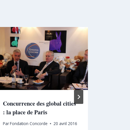
Concurrence des global cities
Produire
: la place de Paris
enjeu na
croissan
Par
Fondation Concorde
20 avril 2016
pouvoir 