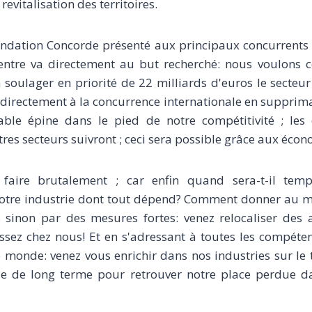
 revitalisation des territoires.
Fondation Concorde présenté aux principaux concurrents 
centre va directement au but recherché: nous voulons
soulager en priorité de 22 milliards d'euros le secteu
directement à la concurrence internationale en supprima
table épine dans le pied de notre compétitivité ; les
res secteurs suivront ; ceci sera possible grâce aux écon
faire brutalement ; car enfin quand sera-t-il tem
otre industrie dont tout dépend? Comment donner au m
s sinon par des mesures fortes: venez relocaliser des a
stissez chez nous! Et en s'adressant à toutes les compéte
 monde: venez vous enrichir dans nos industries sur le te
gie de long terme pour retrouver notre place perdue d