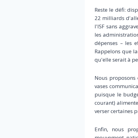
Reste le défi: di
22 milliards d'al
l'ISF sans aggrav
les administrati
dépenses – les ef
Rappelons que la 
qu'elle serait à p
Nous proposons e
vases communicants
puisque le budget
courant) alimente
verser certaines p
Enfin, nous pro
mouvement nation