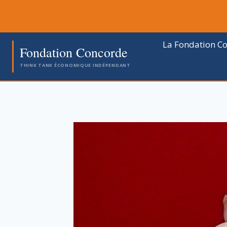
Aller
au
contenu
La Fondation C
Fondation Concorde
THINK TANK ÉCONOMIQUE INDÉPENDANT