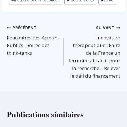
de
la
publication :
Navigation
PRÉCÉDENT
SUIVANT
Rencontres des Acteurs
Innovation
de
Publics : Soirée des
thérapeutique : Faire
l’article
think-tanks
de la France un
territoire attractif pour
la recherche – Relever
le défi du financement
Publications similaires