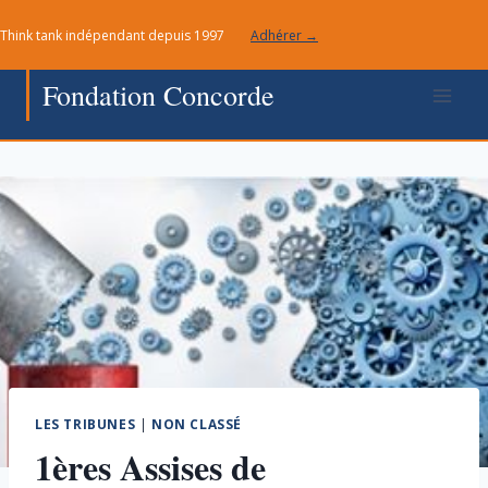
Aller
Think tank indépendant depuis 1997
Adhérer →
au
contenu
Fondation Concorde
LES TRIBUNES
|
NON CLASSÉ
1ères Assises de