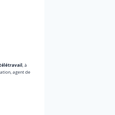
télétravail
, à
ration, agent de