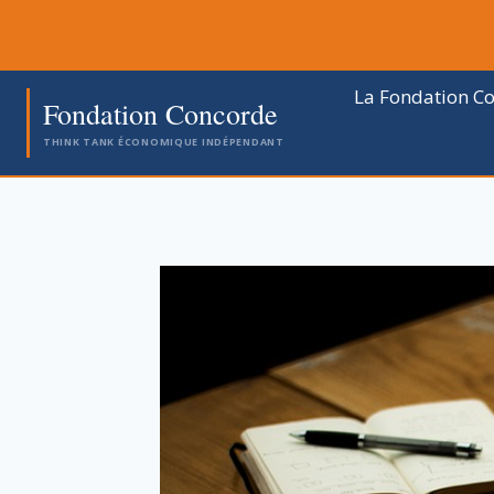
Aller
au
contenu
La Fondation C
Fondation Concorde
THINK TANK ÉCONOMIQUE INDÉPENDANT