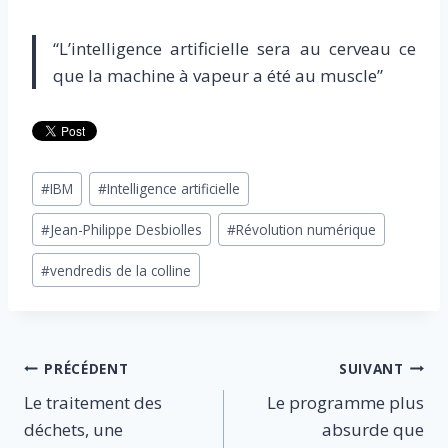
“L’intelligence artificielle sera au cerveau ce
que la machine à vapeur a été au muscle”
Étiquettes
#
IBM
#
Intelligence artificielle
de
#
Jean-Philippe Desbiolles
#
Révolution numérique
la
publication :
#
vendredis de la colline
Navigation
PRÉCÉDENT
SUIVANT
Le traitement des
Le programme plus
de
déchets, une
absurde que