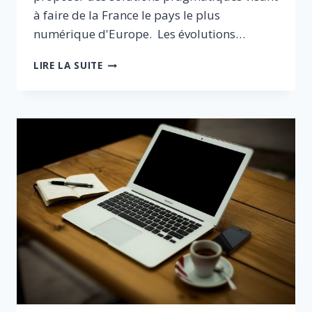
à faire de la France le pays le plus
numérique d'Europe. Les évolutions…
LE
LIRE LA SUITE
NUMÉRIQUE
:
UNE
RÉVOLUTION
POUR
NOTRE
SOCIÉTÉ,
NOTRE
ÉCONOMIE
ET
L’AVENIR
DE
NOTRE
PAYS
?