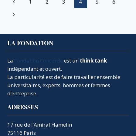
Navigation
Page
1
2
3
4
5
6
ORDONNANCE
POUR
de
précédente
Page
SOIGNER
UN
page
suivante
MAL
PROFOND
LA FONDATION
La
Fondation Concorde
est un
think tank
indépendant et ouvert.
La particularité est de faire travailler ensemble
universitaires, experts, hommes et femmes
d’entreprise.
ADRESSES
17 rue de l’Amiral Hamelin
75116 Paris