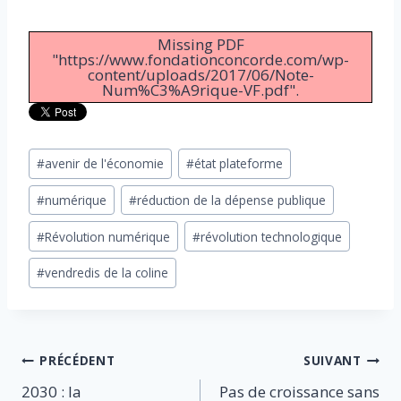
Missing PDF
"https://www.fondationconcorde.com/wp-
content/uploads/2017/06/Note-
Num%C3%A9rique-VF.pdf".
Étiquettes
#
avenir de l'économie
#
état plateforme
de
#
numérique
#
réduction de la dépense publique
la
publication :
#
Révolution numérique
#
révolution technologique
#
vendredis de la coline
Navigation
PRÉCÉDENT
SUIVANT
2030 : la
Pas de croissance sans