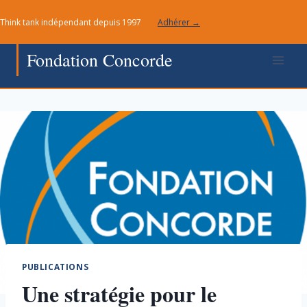
Aller
Think tank indépendant depuis 1997
Adhérer →
au
contenu
Fondation Concorde
PUBLICATIONS
Une stratégie pour le