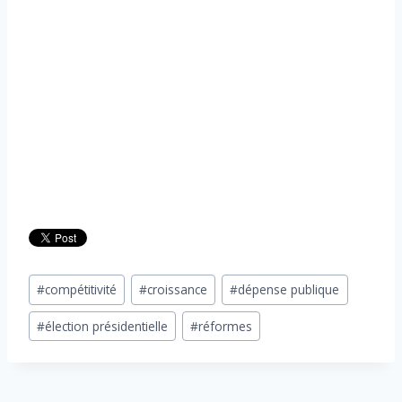
Étiquettes
#
compétitivité
#
croissance
#
dépense publique
de
#
élection présidentielle
#
réformes
la
publication :