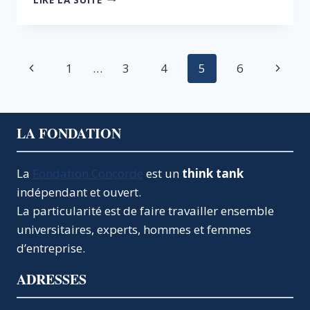
DÉCROCHAGE
ÉCONOMIQUE
FRANÇAIS
:
Navigation
Page
Page
1
…
3
4
5
6
ITINÉRAIRE
ET
de
précédente
suivan
PESPECTIVES
page
LA FONDATION
La
Fondation Concorde
est un
think tank
indépendant et ouvert.
La particularité est de faire travailler ensemble
universitaires, experts, hommes et femmes
d’entreprise.
ADRESSES