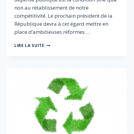
non au rétablissement de notre
compétitivité. Le prochain président de la
République devra à cet égard mettre en
place d’ambitieuses réformes….
STRATÉGIE
LIRE LA SUITE
ET
MÉTHODE
DE
RÉDUCTION
DE
LA
DÉPENSE
PUBLIQUE