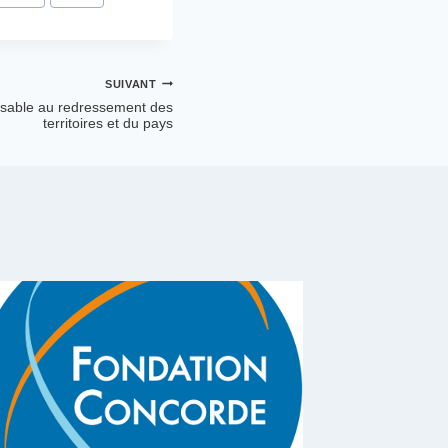
SUIVANT
pensable au redressement des
territoires et du pays