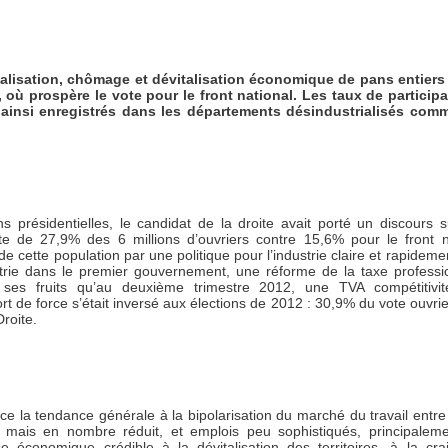
ialisation, chômage et dévitalisation économique de pans entiers d
 où prospère le vote pour le front national. Les taux de participat
é ainsi enregistrés dans les départements désindustrialisés comm
 présidentielles, le candidat de la droite avait porté un discours su
ote de 27,9% des 6 millions d’ouvriers contre 15,6% pour le front n
e cette population par une politique pour l’industrie claire et rapide
strie dans le premier gouvernement, une réforme de la taxe professio
es fruits qu’au deuxième trimestre 2012, une TVA compétitivi
rt de force s’était inversé aux élections de 2012 : 30,9% du vote ouvrier
roite.
e la tendance générale à la bipolarisation du marché du travail entre 
 mais en nombre réduit, et emplois peu sophistiqués, principaleme
 économique crédible à la dévitalisation des territoires, à la cr