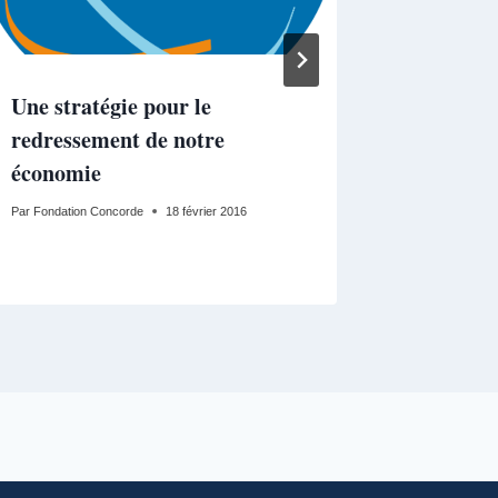
Une stratégie pour le
Colloque
redressement de notre
n’oublio
économie
! »
Par
Fondation Concorde
18 février 2016
Par
Fondation