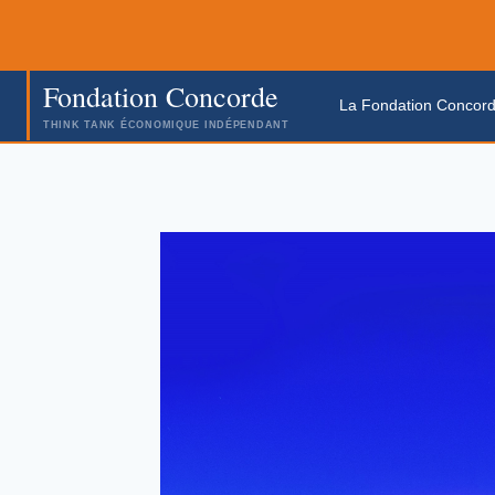
Aller
au
contenu
Fondation Concorde
La Fondation Concor
THINK TANK ÉCONOMIQUE INDÉPENDANT