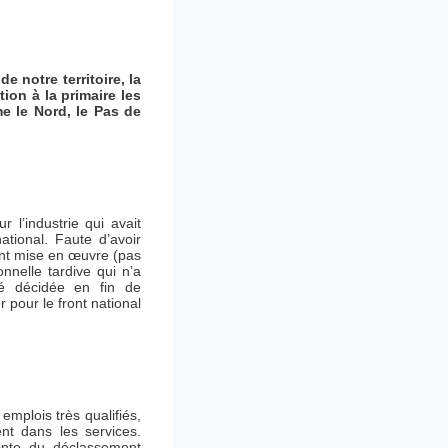
e notre territoire, la
ion à la primaire les
e le Nord, le Pas de
r l’industrie qui avait
ational. Faute d’avoir
ment mise en œuvre (pas
nnelle tardive qui n’a
té décidée en fin de
 pour le front national
emplois très qualifiés,
nt dans les services.
ainte du déclassement