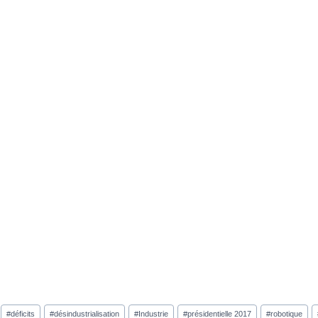
#
déficits
#
désindustrialisation
#
Industrie
#
présidentielle 2017
#
robotique