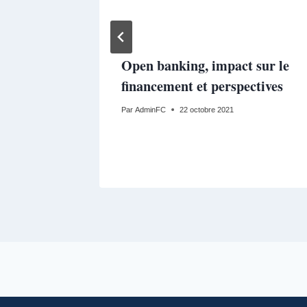
hets,
Open banking, impact sur le
financement et perspectives
Par
AdminFC
22 octobre 2021
r 2017