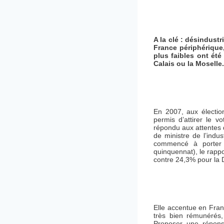
A la clé : désindustr
France périphérique,
plus faibles ont ét
Calais ou la Moselle.
En 2007, aux élections
permis d’attirer le v
répondu aux attentes d
de ministre de l’indu
commencé à porter s
quinquennat), le rappo
contre 24,3% pour la D
Elle accentue en Franc
très bien rémunérés,
Proposer une réponse