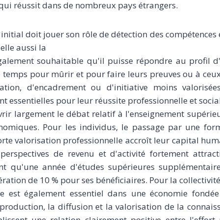
 qui réussit dans de nombreux pays étrangers.
initial doit jouer son rôle de détection des compétences 
elle aussi la
 également souhaitable qu'il puisse répondre au profil d
 temps pour mûrir et pour faire leurs preuves ou à ceu
ation, d'encadrement ou d'initiative moins valorisé
nt essentielles pour leur réussite professionnelle et socia
vrir largement le débat relatif à l'enseignement supérie
nomiques. Pour les individus, le passage par une form
rte valorisation professionnelle accroît leur capital hum
perspectives de revenu et d'activité fortement attract
nt qu'une année d'études supérieures supplémentair
tion de 10 % pour ses bénéficiaires. Pour la collectivité
 est également essentiel dans une économie fondée
production, la diffusion et la valorisation de la connais
issent une relation clairement positive entre l'effort