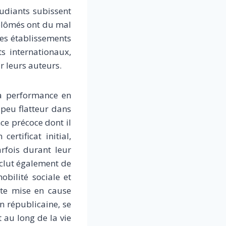
tudiants subissent
iplômés ont du mal
les établissements
s internationaux,
r leurs auteurs.
sa performance en
 peu flatteur dans
ce précoce dont il
ertificat initial,
rfois durant leur
xclut également de
bilité sociale et
tte mise en cause
on républicaine, se
 au long de la vie