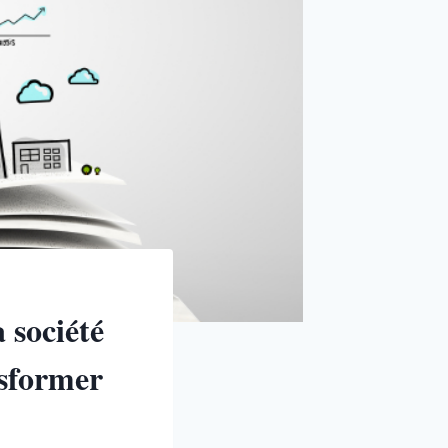
 société
nsformer