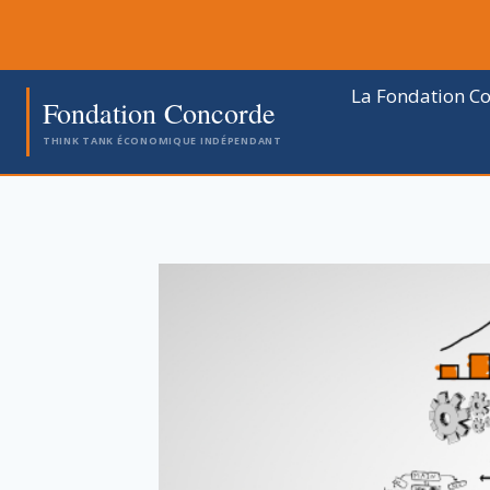
Aller
au
contenu
La Fondation C
Fondation Concorde
THINK TANK ÉCONOMIQUE INDÉPENDANT