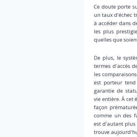
Ce doute porte su
un taux d'échec t
à accéder dans de
les plus prestig
quelles que soient
De plus, le syst
termes d'accès de
les comparaisons 
est porteur tend 
garantie de stat
vie entière. À ce
façon prématurée
comme un des fac
est d'autant plus 
trouve aujourd'hu