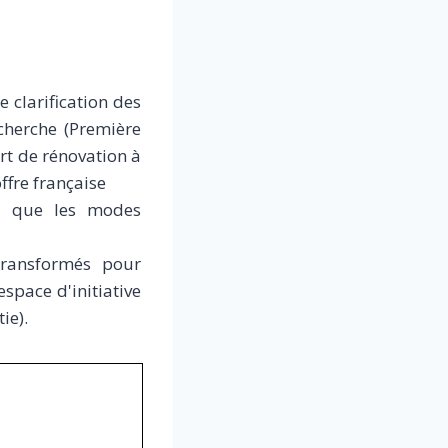
 clarification des
cherche (Première
ort de rénovation à
ffre française
nt que les modes
transformés pour
space d'initiative
ie).