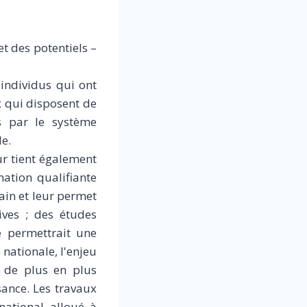
et des potentiels –
'individus qui ont
x qui disposent de
es par le système
le.
ur tient également
ation qualifiante
ain et leur permet
ives ; des études
e permettrait une
 nationale, l'enjeu
 de plus en plus
sance. Les travaux
 national alloué à