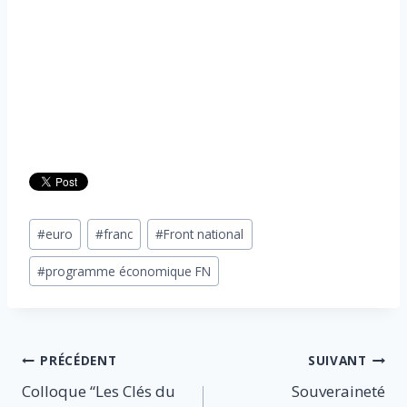
Étiquettes
#
euro
#
franc
#
Front national
de
#
programme économique FN
la
publication :
Navigation
PRÉCÉDENT
SUIVANT
Colloque “Les Clés du
Souveraineté
de