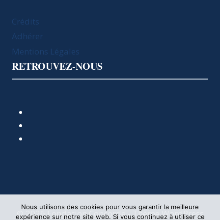
Crédits
Adhérer
Mentions Légales
RETROUVEZ-NOUS
Nous utilisons des cookies pour vous garantir la meilleure
© 2026 Fondation Concorde - Thème WordPress
expérience sur notre site web. Si vous continuez à utiliser ce