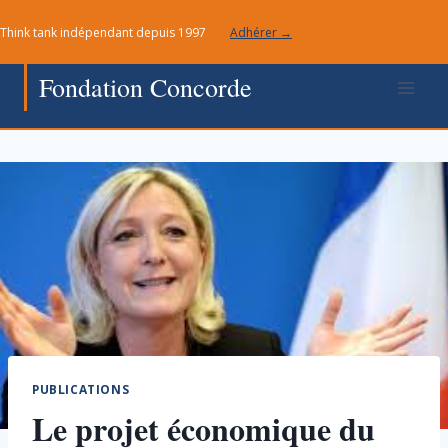
Aller
Think tank indépendant depuis 1997
Adhérer →
au
contenu
Fondation Concorde
PUBLICATIONS
Le projet économique du