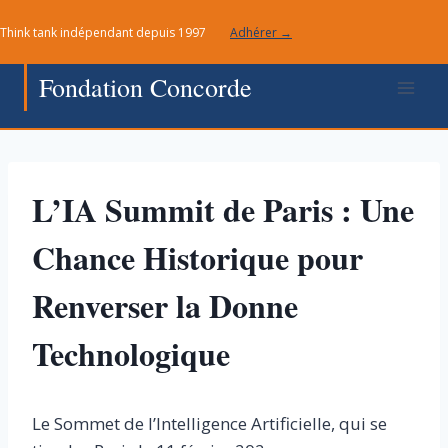
Aller
Think tank indépendant depuis 1997
Adhérer →
au
contenu
Fondation Concorde
L’IA Summit de Paris : Une
Chance Historique pour
Renverser la Donne
Technologique
Le Sommet de l’Intelligence Artificielle, qui se