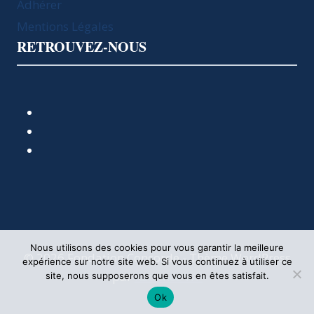
Adhérer
Mentions Légales
RETROUVEZ-NOUS
Nous utilisons des cookies pour vous garantir la meilleure
© 2026 Fondation Concorde - Thème WordPress
expérience sur notre site web. Si vous continuez à utiliser ce
par
Kadence WP
site, nous supposerons que vous en êtes satisfait.
Ok