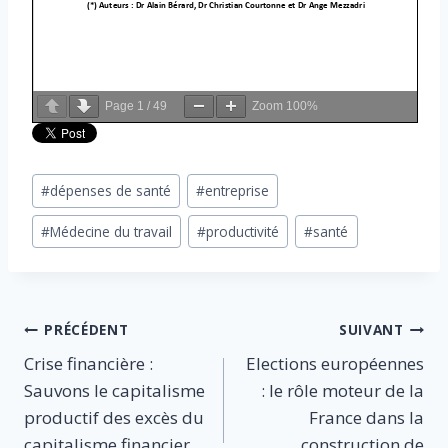
Page
1
/
49
Zoom
100%
Étiquettes
#
dépenses de santé
#
entreprise
de
#
Médecine du travail
#
productivité
#
santé
la
publication :
Navigation
PRÉCÉDENT
SUIVANT
Crise financière :
Elections européennes
de
Sauvons le capitalisme
: le rôle moteur de la
l’article
productif des excès du
France dans la
capitalisme financier
construction de