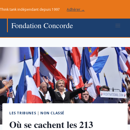
Aller
Think tank indépendant depuis 1997
Adhérer →
au
contenu
Fondation Concorde
LES TRIBUNES
|
NON CLASSÉ
Où se cachent les 213