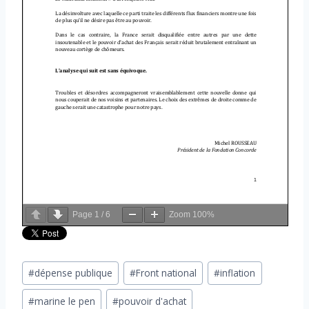
Page
1
/
6
Zoom
100%
Étiquettes
#
dépense publique
#
Front national
#
inflation
de
#
marine le pen
#
pouvoir d'achat
la