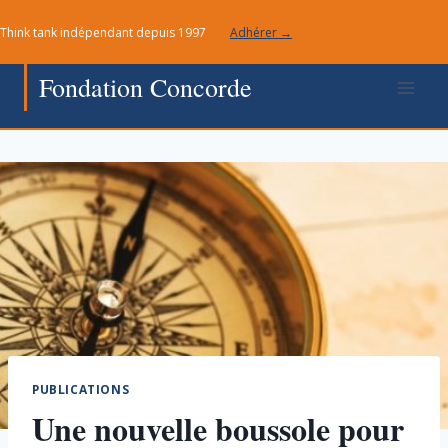
Aller
Think tank indépendant depuis 1997
Adhérer →
au
contenu
Fondation Concorde
PUBLICATIONS
Une nouvelle boussole pour