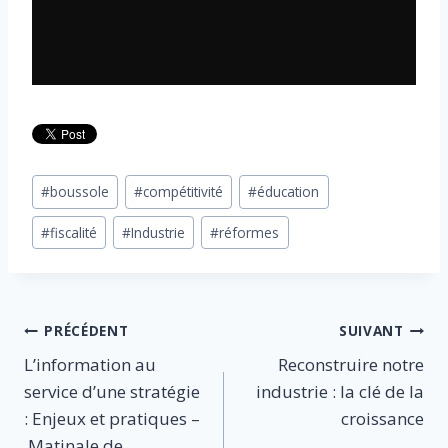
Étiquettes
#
boussole
#
compétitivité
#
éducation
de
#
fiscalité
#
Industrie
#
réformes
la
publication :
Navigation
PRÉCÉDENT
SUIVANT
L’information au
Reconstruire notre
de
service d’une stratégie
industrie : la clé de la
l’article
: Enjeux et pratiques –
croissance​
Matinale de