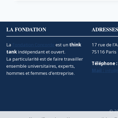
LA FONDATION
ADRESSE
La
Fondation Concorde
est un
think
17 rue de l’
tank
indépendant et ouvert.
75116 Paris
La particularité est de faire travailler
Téléphone :
ensemble universitaires, experts,
Mail :
info@
hommes et femmes d’entreprise.
© 2