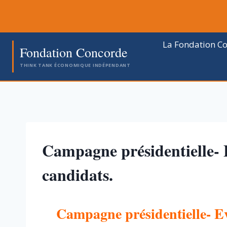
Aller
au
contenu
La Fondation C
Fondation Concorde
THINK TANK ÉCONOMIQUE INDÉPENDANT
Campagne présidentielle-
candidats.
Campagne présidentielle- E