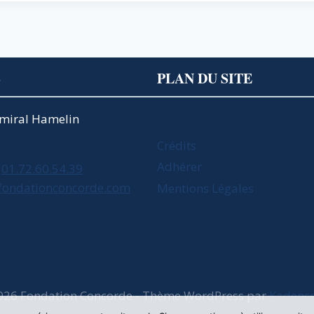
S
PLAN DU SITE
Amiral Hamelin
Crédits
Adhérer
01.72.60.54.39
fondationconcorde.com
Mentions Légales
026 Fondation Concorde - Thème WordPress par
Kadenc