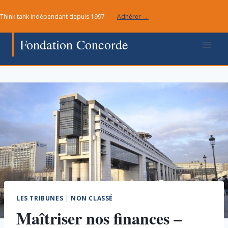
Aller
Think tank indépendant depuis 1997
Adhérer →
au
contenu
Fondation Concorde
LES TRIBUNES
|
NON CLASSÉ
Maîtriser nos finances –