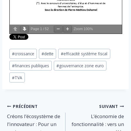
Page
1
/
52
Zoom
100%
Étiquettes
#
croissance
#
dette
#
efficacité système fiscal
de
#
finances publiques
#
gouvernance zone euro
la
publication :
#
TVA
Navigation
PRÉCÉDENT
SUIVANT
Créons l’écosystème de
L’économie de
de
l’innovateur : Pour un
fonctionnalité : vers un