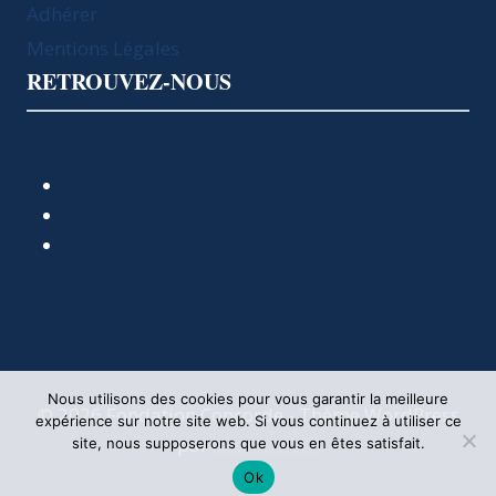
Adhérer
Mentions Légales
RETROUVEZ-NOUS
Nous utilisons des cookies pour vous garantir la meilleure
© 2026 Fondation Concorde - Thème WordPress
expérience sur notre site web. Si vous continuez à utiliser ce
par
Kadence WP
site, nous supposerons que vous en êtes satisfait.
Ok