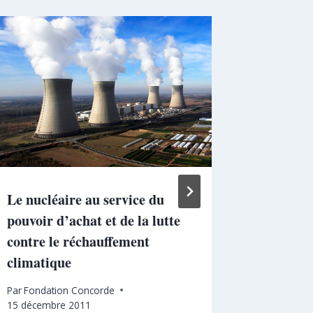
Le nucléaire au service du
Décroch
pouvoir d’achat et de la lutte
qui nous
contre le réchauffement
fait
climatique
Par
Jennifer
Par
Fondation Concorde
15 décembre 2011