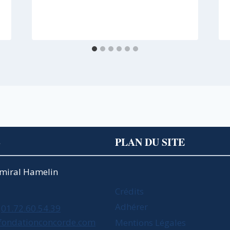
S
PLAN DU SITE
Amiral Hamelin
Crédits
Adhérer
01.72.60.54.39
fondationconcorde.com
Mentions Légales