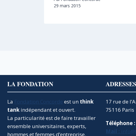
29 mars 2015
LA FONDATION
ADRESSE
La
Fondation Concorde
est un
think
17 rue de l’
tank
indépendant et ouvert.
75116 Paris
La particularité est de faire travailler
Téléphone :
ensemble universitaires, experts,
Mail :
info@
hommes et femmes d’entreprise.