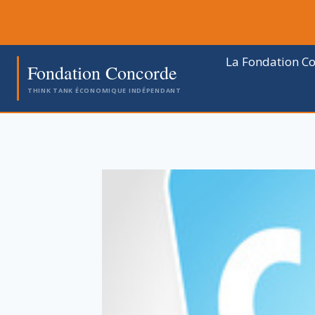
Aller
au
contenu
La Fondation C
Fondation Concorde
THINK TANK ÉCONOMIQUE INDÉPENDANT