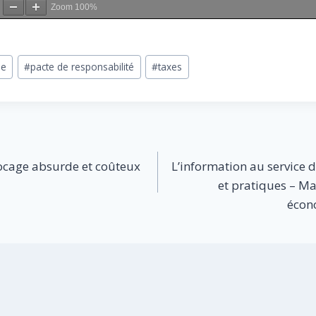
Zoom
100%
ie
#
pacte de responsabilité
#
taxes
locage absurde et coûteux
L’information au service d
et pratiques – Mat
écon