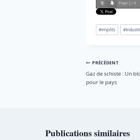
Page
1
/
4
Étiquettes
#
impôts
#
Industr
de
la
publication :
Navigation
PRÉCÉDENT
Gaz de schiste : Un b
de
pour le pays
l’article
Publications similaires